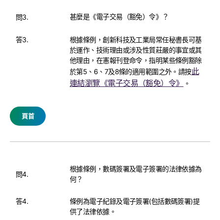
甚麼是《電子交易（豁免）令》？
問3.
答3.
根據條例，創新科技及工業局常任秘書長可基
於運作、技術理由或涉及性質莊嚴的事宜或其
他理由，在憲報刊登命令，指明某些條例豁除
此
於第5、6、7及8條的適用範圍之外。請按
連結瀏覽《電子交易（豁免）令》
。
頁首
根據條例，數碼簽署及電子簽署的法律依據為
問4.
何？
答4.
條例為電子紀錄及電子簽署(包括數碼簽署)提
供了法律依據。