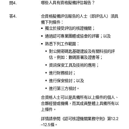
哪些人具有資格擬備評估報告？
問4.
答4.
合資格擬備評估報告的人士（即評估人）須具
備下列條件：
獨立於接受評估的核證機關；
通過認可專業團體或協會的評審；以及
熟悉下列工作範圍：
對公開密碼匙基礎建設及有關科技的評
估，例如：數碼簽署及證書等；
資訊保安工具及技術的應用；
進行財務檢討；
進行保安檢討；以及
進行第三方檢討。
合資格人士可以是具備所有以上條件的個人、
合夥經營或機構，而其成員整體上具備所有以
上條件。
詳情請參閱《認可核證機關業務守則》第12.2
–12.5條。