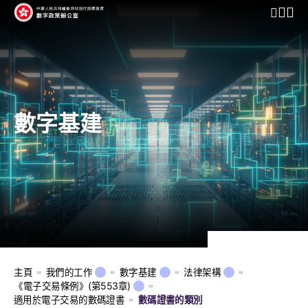
開啟行動
數字基建
主頁
我們的工作
數字基建
法律架構
《電子交易條例》(第553章)
適用於電子交易的數碼證書
數碼證書的類別