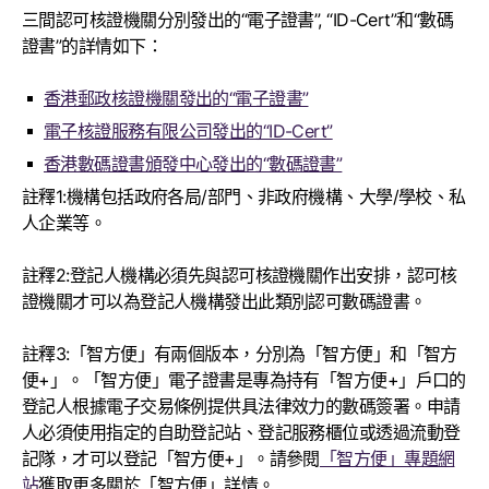
三間認可核證機關分別發出的“電子證書”, “ID-Cert”和“數碼
證書”的詳情如下：
香港郵政核證機關發出的“電子證書”
電子核證服務有限公司發出的“ID-Cert”
香港數碼證書頒發中心發出的“數碼證書”
註釋1:機構包括政府各局/部門、非政府機構、大學/學校、私
人企業等。
註釋2:登記人機構必須先與認可核證機關作出安排，認可核
證機關才可以為登記人機構發出此類別認可數碼證書。
註釋3:「智方便」有兩個版本，分別為「智方便」和「智方
便+」。「智方便」電子證書是專為持有「智方便+」戶口的
登記人根據電子交易條例提供具法律效力的數碼簽署。申請
人必須使用指定的自助登記站、登記服務櫃位或透過流動登
記隊，才可以登記「智方便+」。請參閱
「智方便」專題網
站
獲取更多關於「智方便」詳情。