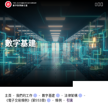
開啟行動
數字基建
主頁
我們的工作
數字基建
法律架構
《電子交易條例》(第553章)
條例
引言