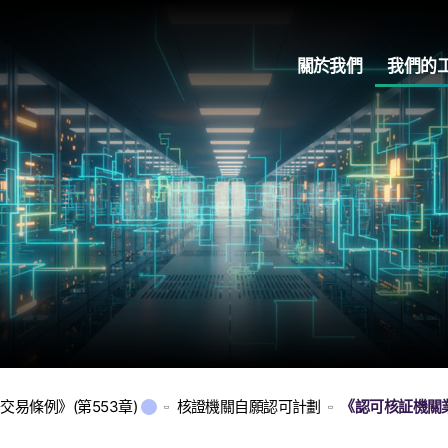
關於我們
我們的
交易條例》(第553章)
核證機關自願認可計劃
《認可核証機關