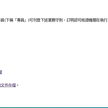
策專員(下稱「專員」)可刊登下述業務守則，訂明認可核證機關在執
理
的文件存檔
。