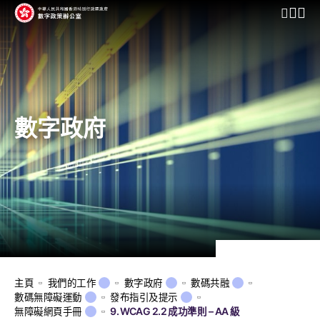
開啟行動
數字政府
主頁
我們的工作
數字政府
數碼共融
數碼無障礙運動
發布指引及提示
無障礙網頁手冊
9. WCAG 2.2 成功準則 – AA 級