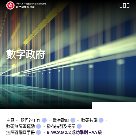
開啟行動
數字政府
主頁
我們的工作
數字政府
數碼共融
數碼無障礙運動
發布指引及提示
無障礙網頁手冊
9. WCAG 2.2 成功準則 – AA 級