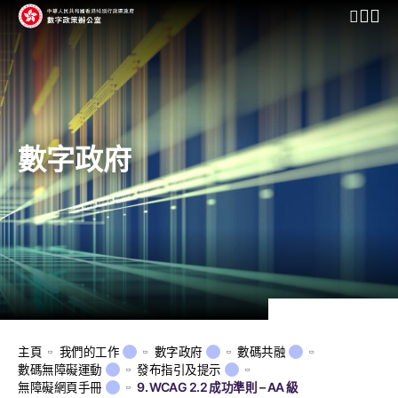
開啟行動
數字政府
主頁
我們的工作
數字政府
數碼共融
數碼無障礙運動
發布指引及提示
無障礙網頁手冊
9. WCAG 2.2 成功準則 – AA 級