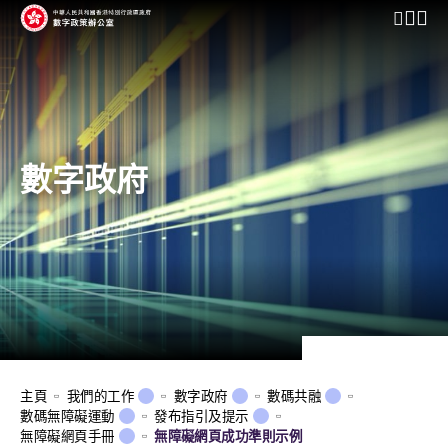
開啟行動
數字政府
主頁
我們的工作
數字政府
數碼共融
數碼無障礙運動
發布指引及提示
無障礙網頁手冊
無障礙網頁成功準則示例