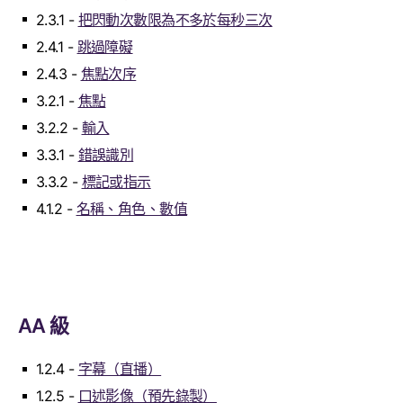
2.3.1 -
把閃動次數限為不多於每秒三次
2.4.1 -
跳過障礙
2.4.3 -
焦點次序
3.2.1 -
焦點
3.2.2 -
輸入
3.3.1 -
錯誤識別
3.3.2 -
標記或指示
4.1.2 -
名稱、角色、數值
AA 級
1.2.4 -
字幕（直播）
1.2.5 -
口述影像（預先錄製）