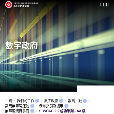
開啟行動
數字政府
主頁
我們的工作
數字政府
數碼共融
數碼無障礙運動
發布指引及提示
無障礙網頁手冊
9. WCAG 2.2 成功準則 – AA 級