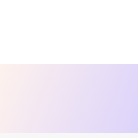
GS1 HK峰会
6/11
香港湾仔会议展览中心2楼全层S200系列会议室
2026
2026-11-6
GS1 HK数码转型奖
6/11
香港湾仔会议展览中心2楼全层S200系列会议室
2026
2026-11-6
「共建员工防火牆」嘉许计划​2026/27-嘉
28/10
许典礼
2026
香港九龙旺角上海街555号香港康得思酒店7楼宴
名称
会厅
名称
2026-10-28
2026 LSCM物流高峰会
14/10
香港科学园第三期大展览厅
--活动类别--
2026
2026-10-14
--活动类别--
香港秋季电子产品展
13/10
香港湾仔博览道一号香港会议展览中心
16/10
2026-10-13 - 2026-10-16
2026
网络攻防精英培训暨攻防大赛2026-颁奖典