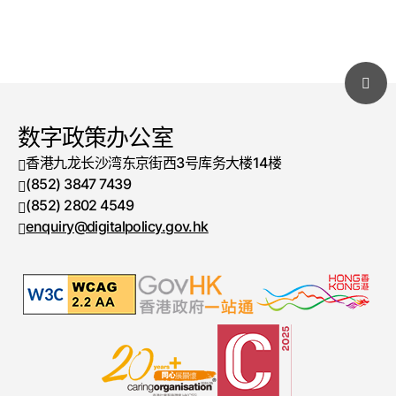
第12届香港大学生创新及创业大赛
30/3
2026
2026-3-30
IOT Data Hackathon 2026
28/3
数码港
29/3
2026-3-28 - 2026-3-29
数字政策办公室
2026
 香港九龙长沙湾东京街西3号库务大楼14楼 
「创科之旅 网安无虑」人工智能生成四格
13/3
 (852) 3847 7439 
漫画比赛
电话号码
14/3
 (852) 2802 4549 
传真号码
 enquiry@digitalpolicy.gov.hk 
2026-3-13 - 2026-3-14
2026
香港理工大学 x NuttyShell 网络安全夺旗
6/3
赛 2026
8/3
-
2026-3-6 - 2026-3-8
2026
香港网安夺旗赛2025及颁奖典礼
6/2
香港数码港道100号数码港3座3楼
2026
2026-2-6