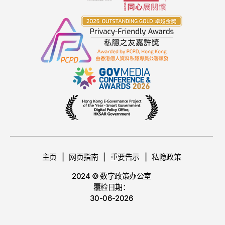
《网络安全精英嘉许计划2025》
30/1
香港警务处警官会所室内运动埸（香港铜锣湾鸿
2026
兴道28号）
2026-1-30
网络安全技术论坛
20/1
香港湾仔香港会议展览中心2楼会议室N201
2026
2026-1-20
智慧城市联盟「揭开安全测试盲点背后的
16/1
真相」讲座
2026
H6 Conet 多用途活动室C室
2026-1-16
科创大赛
16/1
主页
网页指南
重要告示
私隐政策
2026
2026-1-16
2024 © 数字政策办公室
创业日2025－「创新•香港展馆」
4/12
覆检日期：
香港湾仔博览道一号香港会议展览中心
30-06-2026
5/12
2025-12-4 - 2025-12-5
2025