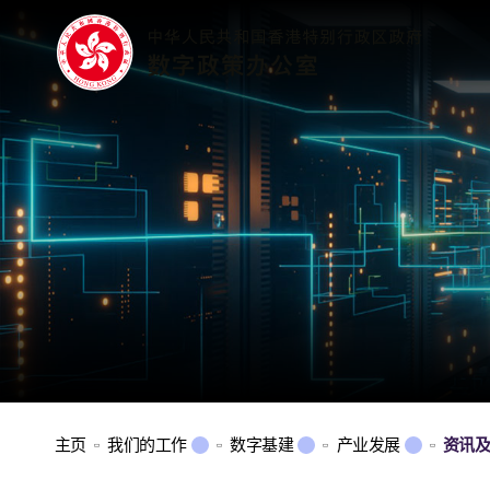
主页
我们的工作
数字基建
产业发展
资讯