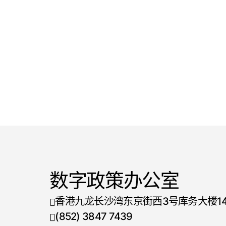
数字政策办公室
 香港九龙长沙湾东京街西3号库务大楼14
 (852) 3847 7439 
电话号码