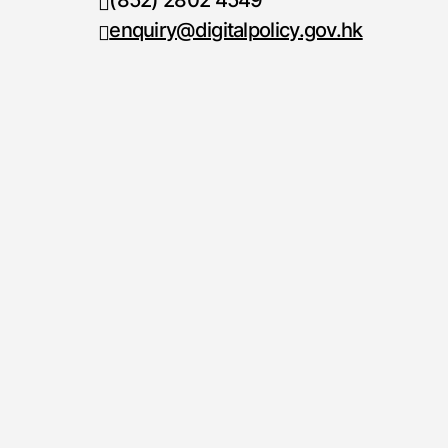
(852) 2802 4549
传真号码
enquiry@digitalpolicy.gov.hk