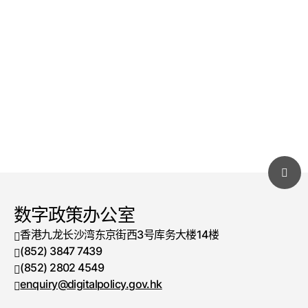
数字政策办公室
香港九龙长沙湾东京街西3号库务大楼14楼
(852) 3847 7439
电话号码
(852) 2802 4549
传真号码
enquiry@digitalpolicy.gov.hk