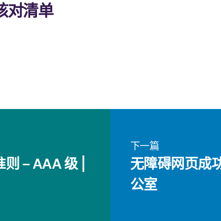
员核对清单
下一篇
则 – AAA 级 |
无障碍网页成功
公室