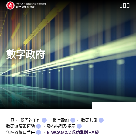
開啟行動
數字政府
主頁
我們的工作
數字政府
數碼共融
數碼無障礙運動
發布指引及提示
無障礙網頁手冊
8. WCAG 2.2 成功準則 – A 級