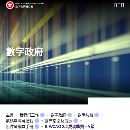
開啟行動
數字政府
主頁
我們的工作
數字政府
數碼共融
數碼無障礙運動
發布指引及提示
無障礙網頁手冊
8. WCAG 2.2 成功準則 – A 級