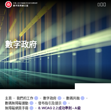
開啟行動
數字政府
主頁
我們的工作
數字政府
數碼共融
數碼無障礙運動
發布指引及提示
無障礙網頁手冊
8. WCAG 2.2 成功準則 – A 級