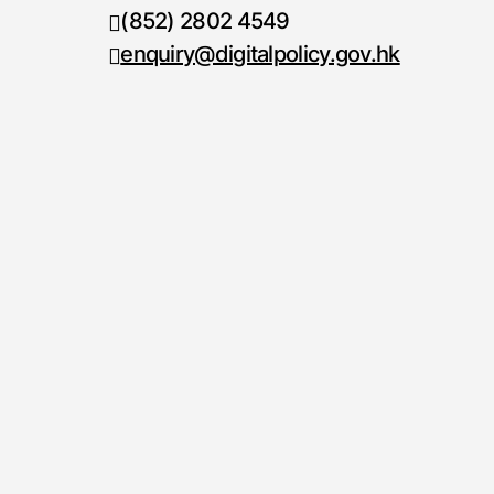
(852) 2802 4549
传真号码
enquiry@digitalpolicy.gov.hk