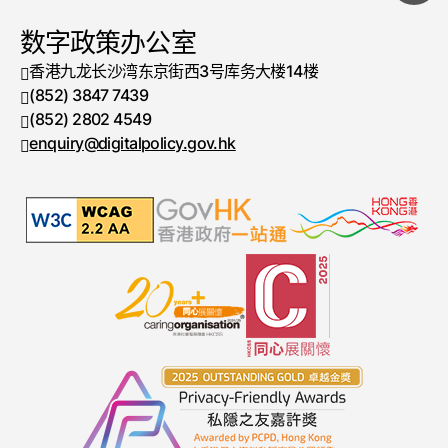
数字政策办公室
香港九龙长沙湾东京街西3号库务大楼14楼
(852) 3847 7439
电话号码
(852) 2802 4549
传真号码
enquiry@digitalpolicy.gov.hk