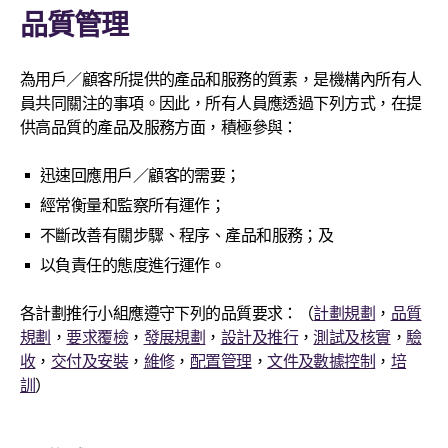
品質管理
為用戶／顧客所提供的產品和服務的質素，是機構內所有人
員共同關注的事項。因此，所有人員應透過下列方式，在提
供高品質的產品及服務方面，積極參與：
迅速回應用戶／顧客的需要；
經常衡量和監察所有運作；
不斷改善有關步驟、程序、產品和服務；及
以負責任的態度進行運作。
各計劃推行小組應遵守下列的品質要求：（
計劃規劃
，
品質
規劃
，
要求覆檢
，
發展規劃
，
設計及推行
，
測試及核實
，
驗
收
，
交付及安裝
，
維修
，
配置管理
，
文件及數據控制
，
培
訓
）