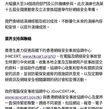
大幅擴大至34個政府部門及公共機構參與。此次演練也為第
十五屆全國運動會及立法會換屆選舉作好網絡安全準備。
我們會總結演練經驗及檢討成效，不斷優化未來的演練內容
和安排，以提升演練成效。
業界支持與聯絡
香港生產力促進局轄下的香港網絡安全事故協調中心
(HKCERT,
www.hkcert.org/tc
)，在電腦及網絡安全事故發
生時實行中央統籌，收集本地企業及互聯網用戶就事故提交
的資料，並協助作出應變。協調中心收集和發布有關資訊保
安的訊息，並就防範保安威脅的措施提供意見，以及定期舉
辦資訊及網絡安全相關課題的研討會和宣傳活動。
政府電腦保安事故協調中心 (GovCERT.HK,
www.govcert.gov.hk
) 與香港網絡安全事故協調中心及業界
一直保持緊密聯繫，通過不同渠道，包括網站、報章、電子
媒體、流動應用程式、公開活動及專題演講，分享有關保安