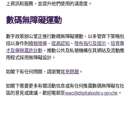
上資訊和服務，並提升他們使用的滿意度。
數碼無障礙運動
數字政策辦公室正進行數碼無障礙運動，以多管齊下策略包
括以身作則
積極領導
、
提高認知
、
發布指引及提示
、
培育專
才及舉辦嘉許計劃
，推動公共及私營機構在其網站及流動應
用程式採用無障礙設計。
如閣下有任何問題，請瀏覽
常見問題
。
如閣下需要更多有關活動信息或有任何推廣數碼無障礙在社
區的意見或建議，歡迎電郵至
wac@digitalpolicy.gov.hk
。