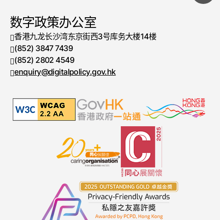
数字政策办公室
香港九龙长沙湾东京街西3号库务大楼14楼
(852) 3847 7439
电话号码
(852) 2802 4549
传真号码
enquiry@digitalpolicy.gov.hk