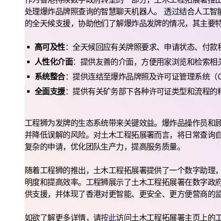
处理爆炸品牌照查询的智慧聊天机器人。 透过结合人工智
的全天候支援，协助他们了解爆炸品发牌的情况，其主要
高可及性
：全天候回应有关牌照要求、申请状态、付款
人性化介面
：提供友善的介面，方便用家浏览和检索相
系统整合
：提供连结至爆炸品牌照及许可证管理系统（C
全面支援
：提供有关矿务部下各种许可证类型和流程的
工程狮为发牌的生态系统带来关键效益。爆炸品操作员和
并降低误解的风险。对土木工程拓展署而言，将日常查询
复杂的申请，优化团队生产力，提高服务质量。
随着工程狮的推出，土木工程拓展署提供了一个数字助理
明度和提高效率。工程狮展示了土木工程拓展署在数字政
供支援，并体现了香港对更智能、更安全、更方便营商的
如欲了解更多详情，请
按此
访问土木工程拓展署主页上的