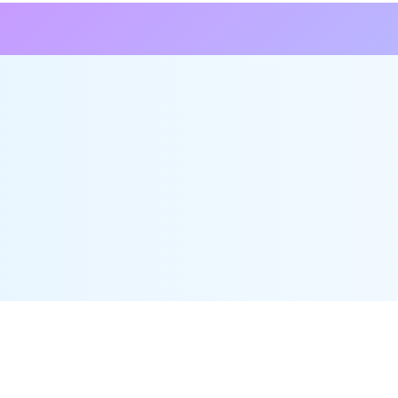
「精明规管」计划在2007年推出，目的是提升发牌制度
遵规成本及行政负担。
了解更多