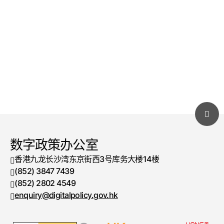
数字政策办公室
香港九龙长沙湾东京街西3号库务大楼14楼
(852) 3847 7439
电话号码
(852) 2802 4549
传真号码
enquiry@digitalpolicy.gov.hk