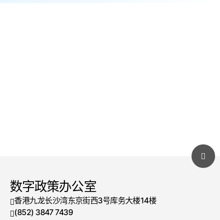
数字政策办公室
香港九龙长沙湾东京街西3号库务大楼14楼
(852) 3847 7439
电话号码