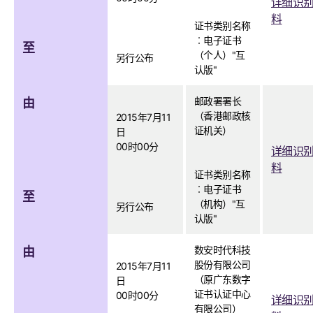
详细识
料
证书类别名称
︰电子证书
至
（个人）"互
另行公布
认版"
邮政署署长
由
（香港邮政核
2015年7月11
证机关）
日
00时00分
详细识
料
证书类别名称
︰电子证书
至
（机构）"互
另行公布
认版"
数安时代科技
由
股份有限公司
2015年7月11
（原广东数字
日
证书认证中心
00时00分
详细识
有限公司）