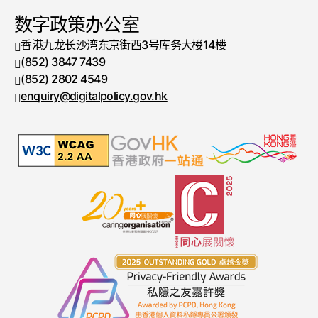
数字政策办公室
香港九龙长沙湾东京街西3号库务大楼14楼
(852) 3847 7439
电话号码
(852) 2802 4549
传真号码
enquiry@digitalpolicy.gov.hk