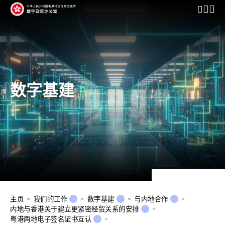
开启行动
数字基建
主页
我们的工作
数字基建
与内地合作
内地与香港关于建立更紧密经贸关系的安排
粤港两地电子签名证书互认