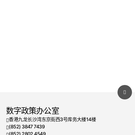
数字政策办公室
香港九龙长沙湾东京街西3号库务大楼14楼
(852) 3847 7439
电话号码
(852) 2802 4549
传真号码