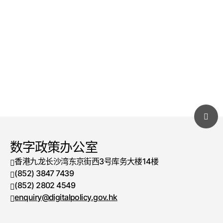
数字政策办公室
香港九龙长沙湾东京街西3号库务大楼14楼
(852) 3847 7439
电话号码
(852) 2802 4549
传真号码
enquiry@digitalpolicy.gov.hk