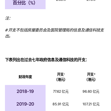
百分比（%）
注：
# 开支不包括房屋委员会及医院管理局的信息及通信科技支
出。
下表列出在过去七年政府信息及通信科技的开支：
开支
开支
i
ii
财政年度
（港元）
（港元）
2018-19
77.62 亿元
96.60 亿元
2019-20
85.91 亿元
107.21 亿元