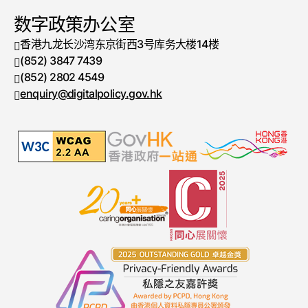
数字政策办公室
香港九龙长沙湾东京街西3号库务大楼14楼
(852) 3847 7439
电话号码
(852) 2802 4549
传真号码
enquiry@digitalpolicy.gov.hk