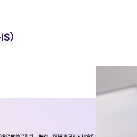
IS）
括處理危險品製造／貯存／運送牌照和木料倉牌