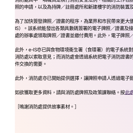
照的申請，以及為持牌／註冊處所和新建樓宇的消防裝置
為了加快簽發牌照／證書的程序，為業界和市民帶來更大便
IS）。該系統能發出各類具數碼簽署的電子牌照／證書及
處的辦事處領取牌照／證書並繳付費用。此外，電子牌照
此外，e-IS亦已與食物環境衞生署（食環署）的電子系統
消防處以索取意見；而消防處會透過系統把電子消防證書
件交換的需要。
此外，消防處亦已開始提供選擇，讓牌照申請人透過電子
如欲獲取更多資料，請與消防處牌照及政策課聯絡。按
此
［鳴謝消防處提供故事素材。］