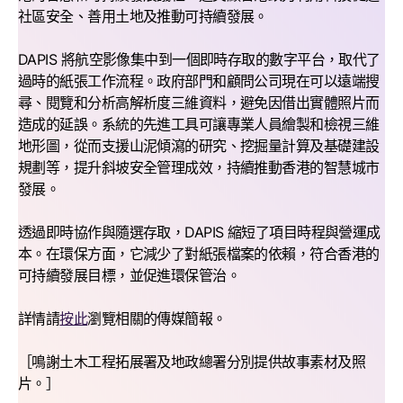
社區安全、善用土地及推動可持續發展。
DAPIS 將航空影像集中到一個即時存取的數字平台，取代了
過時的紙張工作流程。政府部門和顧問公司現在可以遠端搜
尋、閱覽和分析高解析度三維資料，避免因借出實體照片而
造成的延誤。系統的先進工具可讓專業人員繪製和檢視三維
地形圖，從而支援山泥傾瀉的研究、挖掘量計算及基礎建設
規劃等，提升斜坡安全管理成效，持續推動香港的智慧城市
發展。
透過即時協作與隨選存取，DAPIS 縮短了項目時程與營運成
本。在環保方面，它減少了對紙張檔案的依賴，符合香港的
可持續發展目標，並促進環保管治。
詳情請
按此
瀏覽相關的傳媒簡報。
［鳴謝土木工程拓展署及地政總署分別提供故事素材及照
片。］