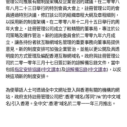
管理公司推展有關制度架構及企業管治的建議。在二零零八
年八月二十三日舉行的特別會員大會上，註冊管理公司的會
員通過特別決議，修訂該公司的組織章程大綱及章程細則，
以採用新的制度架構。在二零零八年十二月十五日舉行的周
年大會上，註冊管理公司成立了較精簡的董事局，專注於公
司策略及運作管治。新的諮詢委員會於二零零九年六月成
立，讓各持份者就互聯網域名管理的重要事務向董事局提供
意見。新的制度安排可加強企業管治，並能以更公開及具透
明度的方式管理及編配香港互聯網域名。政府與註冊管理公
司於二零一零年三月十七日簽訂新的諒解備忘錄文件，當中
包括
指定安排協議
(
中文譯本
)及
諒解備忘錄
(
中文譯本
)，以反
映這項新的制度安排。
為使華語人士可透過全中文網址登入與香港有關的機構的網
站，政府支持註冊管理公司把“.香港”域名(等同“.hk”的中文域
名)引入香港。全中文“.香港”域名於二零一一年三月推出。