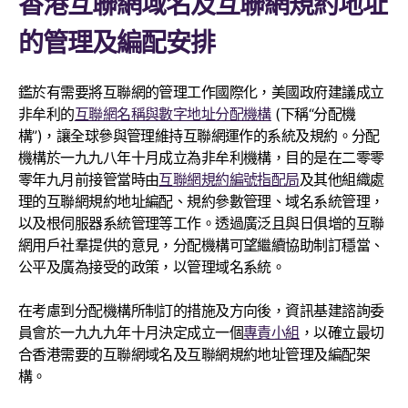
香港互聯網域名及互聯網規約地址
的管理及編配安排
鑑於有需要將互聯網的管理工作國際化，美國政府建議成立
非牟利的
互聯網名稱與數字地址分配機構
(下稱“分配機
構”)，讓全球參與管理維持互聯網運作的系統及規約。分配
機構於一九九八年十月成立為非牟利機構，目的是在二零零
零年九月前接管當時由
互聯網規約編號指配局
及其他組織處
理的互聯網規約地址編配、規約參數管理、域名系統管理，
以及根伺服器系統管理等工作。透過廣泛且與日俱增的互聯
網用戶社羣提供的意見，分配機構可望繼續協助制訂穩當、
公平及廣為接受的政策，以管理域名系統。
在考慮到分配機構所制訂的措施及方向後，資訊基建諮詢委
員會於一九九九年十月決定成立一個
專責小組
，以確立最切
合香港需要的互聯網域名及互聯網規約地址管理及編配架
構。