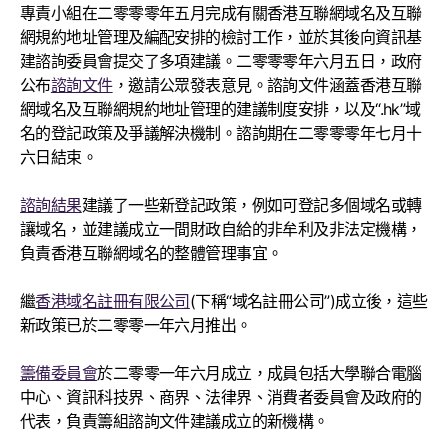
專責小組在二零零零年五月完成有關香港互聯網域名及互聯
網規約地址管理及編配安排的檢討工作，並於其後向資訊基
建諮詢委員會提交了多項建議。二零零零年六月五日，政府
公布
諮詢文件
，邀請公眾發表意見。諮詢文件涵蓋香港互聯
網域名及互聯網規約地址管理的建議制度安排，以及“.hk”域
名的登記政策及爭議解決機制。諮詢期在二零零零年七月十
六日結束。
諮詢結果
建議了一些新登記政策，例如可登記多個域名或轉
讓域名，並建議成立一間財政自給的非牟利及非法定機構，
負責香港互聯網域名的整體管理事宜。
繼
香港域名註冊有限公司
(下稱“域名註冊公司”)成立後，這些
新政策已於二零零一年六月推出。
籌備委員會
於二零零一年六月成立，成員包括大學聯合電腦
中心、資訊科技界、商界、法律界、消費者委員會及政府的
代表，負責籌組諮詢文件建議成立的新機構。