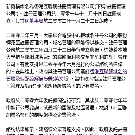
新機構命名為香港互聯網註冊管理有限公司(下稱“註冊管理
公司”)。註冊管理公司於二零零一年十二月十四日註冊成
立，其
首屆董事局
於二零零二年一月二十二日組成。
二零零二年三月，大學聯合電腦中心把域名註冊公司的股份
轉讓至註冊管理公司，域名管理的職能得以移交。註冊管理
公司於二零零二年四月二十二日舉行成立典禮，標誌着本地
大學把互聯網域名管理的職能順利移交至非牟利的註冊管理
公司。有關安排是二零零零年六月進行的公眾諮詢所建議
的。在典禮上，政府與註冊管理公司簽訂
香港互聯網域名的
管理及編配諒解備忘錄(英文版)
，當中政府指定註冊管理公
司管理及編配“.hk”地區頂級域名下的所有域名。
政府於二零零六年委託顧問進行研究，其後於二零零七年年
中進行公眾諮詢，就最新的國際及地區發展，檢討“.hk”互聯
網域名管理的制度架構及企業管治。
諮詢結果顯示，建議獲公眾普遍支持。因此，政府委託註冊