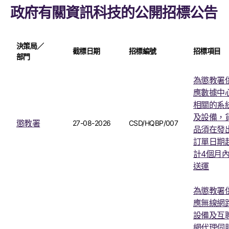
政府有關資訊科技的公開招標公告
決策局／
截標日期
招標編號
招標項目
部門
為懲教署
應數據中
相關的系
及設備，
懲教署
27-08-2026
CSD/HQBP/007
品須在發
訂單日期
計4個月
送運
為懲教署
應無線網
設備及互
網代理伺