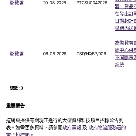
懲教署
20-08-2026
PTCSU0042026
器，貨品
在發出訂
日期起計
星期內送
為懲教署
據中心供
懲教署
06-08-2026
CSD/HQBP/006
不間斷電
系統
總數 : 3
重要通告
這網頁提供有關現正進行的大型資訊科技項目招標公告列
表。如需更多資料，請參閱
政府憲報
及
政府物流服務署的
電子投標箱
。