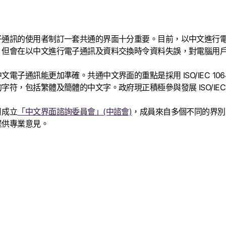
子通訊的使用者制訂一套共通的界面十分重要。目前，以中文進行
，但會在以中文進行電子通訊及資料交換時令資料失誤，對電腦用
通訊能更加準確。共通中文界面的重點是採用 ISO/IEC 1064
包括繁體及簡體的中文字。政府現正積極參與發展 ISO/IEC 1
月成立
「中文界面諮詢委員會」(中諮會)
，成員來自多個不同的界別
提供專業意見。