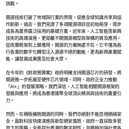
挑戰。
開源技術打破了地域與行業的界限，促進全球知識共享與協
作創新。過去，我們見證了多項開源項目從初始萌芽，逐步
成長為業界廣泛採用的基礎方案。近年來，人工智能等新興
技術的高速演進，更是離不開開源模型與架構的普及應用。
從底層框架到上層應用，開源的力量無處不在。它不僅為各
行各業的數字化轉型注入源源不絕的動能，更為新興產業賦
能，讓發展成果惠及社會大眾。
在今年的《財政預算案》政府明確支持開源芯片的研發，將
開源進一步拓展至硬件芯片領域。同時，政府正全力推動
「AI+」的發展策略。我們深信，人工智能相關開源框架的
發展與應用，將成為香港匯聚全球頂尖精英與技術的重要引
力。
然而，在積極擁抱開源的同時，我們亦絕對不能忽視網絡安
全。面對科技快速演進與新型網安風險，政府一直採取多管
齊下的策略，全面提升香港的數字韌性，並積極加強社會各