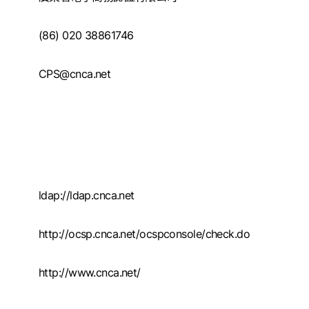
(86) 020 38861746
CPS@cnca.net
ldap://ldap.cnca.net
http://ocsp.cnca.net/ocspconsole/check.do
http://www.cnca.net/