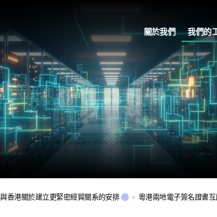
關於我們
我們的
地與香港關於建立更緊密經貿關系的安排
粵港兩地電子簽名證書互