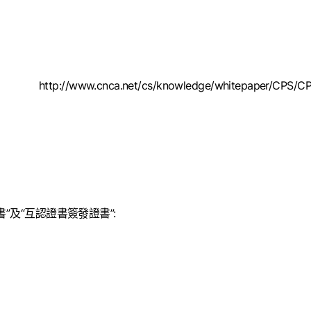
http://www.cnca.net/cs/knowledge/whitepaper/CPS/CP
”及“互認證書簽發證書”
: