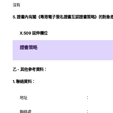
沒有
5. 證書內有關《粵港電子簽名證書互認證書策略》的對象
X.509 延伸欄位
證書策略
乙 - 其他參考資料：
1. 聯絡資料：
地址
：
聯絡處
：