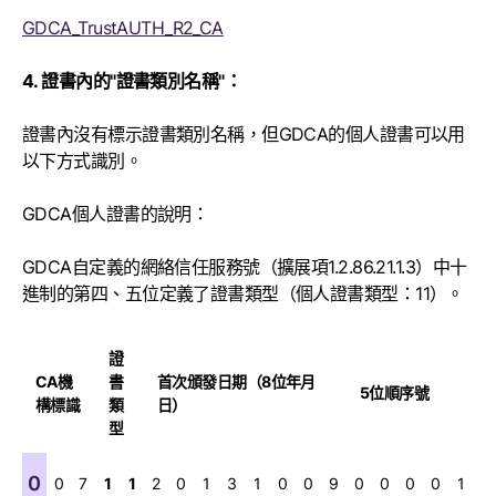
GDCA_TrustAUTH_R2_CA
4. 證書內的"證書類別名稱"：
證書內沒有標示證書類別名稱，但GDCA的個人證書可以用
以下方式識別。
GDCA個人證書的說明：
GDCA自定義的網絡信任服務號（擴展項1.2.86.21.1.3）中十
進制的第四、五位定義了證書類型（個人證書類型：11）。
證
CA機
書
首次頒發日期（8位年月
5位順序號
構標識
類
日）
型
0
0
7
1
1
2
0
1
3
1
0
0
9
0
0
0
0
1