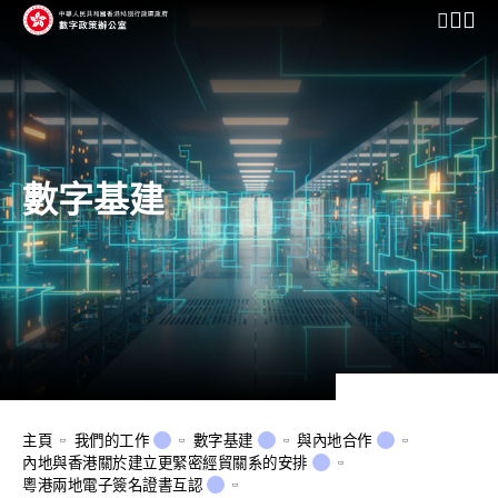
開啟行動
數字基建
主頁
我們的工作
數字基建
與內地合作
內地與香港關於建立更緊密經貿關系的安排
粵港兩地電子簽名證書互認