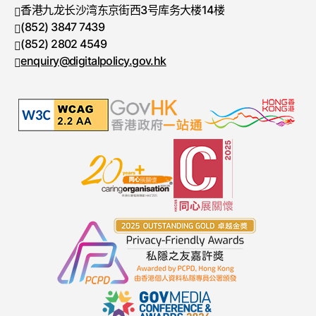
香港九龙长沙湾东京街西3号库务大楼14楼
(852) 3847 7439
电话号码
(852) 2802 4549
传真号码
enquiry@digitalpolicy.gov.hk