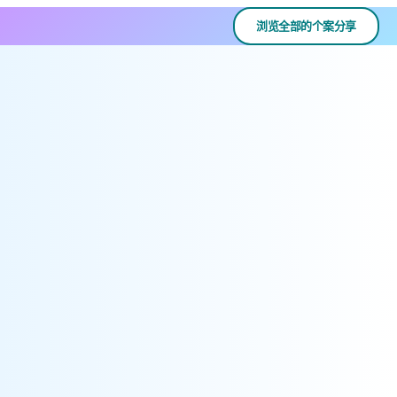
浏览全部的个案分享
「精明规管」计划在2007年推出，目的是提升发牌制度的效
率、透明度和方便营商度，从而减低商界的遵规成本及行政
负担。