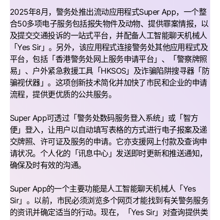
2025年8月，警务处推出流动应用程式Super App，一个整
合50多项电子服务包括报失物件及动物、提供罪案情报，以
及提交交通投诉的一站式平台，并配备人工智能聊天机械人
「Yes Sir」。另外，该应用程式连接警务处其他应用程式及
平台，包括「香港警务处网上服务申请平台」、「警察牌照
易」、户外紧急救援工具「HKSOS」及诈骗陷阱搜寻器「防
骗视伏器」。这项创新技术简化并加快了市民和企业的申请
流程，提供更优质的公共服务。
Super App可透过「警务处数码服务登入系统」或「智方
便」登入，让用户以自动填写表格的方式进行电子报案及递
交牌照、许可证及服务的申请。它亦支援网上付款及查询申
请状况。个人化的「讯息中心」发送即时更新和推送通知，
确保及时有效的沟通。
Super App的一个主要功能是人工智能聊天机械人「Yes
Sir」。以前，市民必须浏览多个网页才能找到有关警务服务
的资讯并确定适当的行动。现在，「Yes Sir」对查询提供类