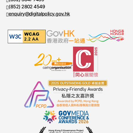
(852) 2802 4549
传真号码
enquiry@digitalpolicy.gov.hk