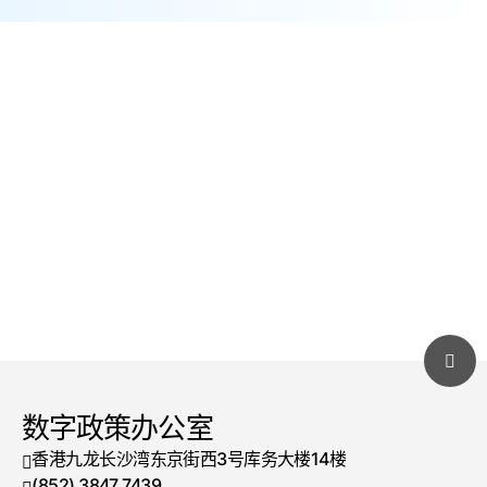
了解更多
数字政策办公室
香港九龙长沙湾东京街西3号库务大楼14楼
(852) 3847 7439
电话号码