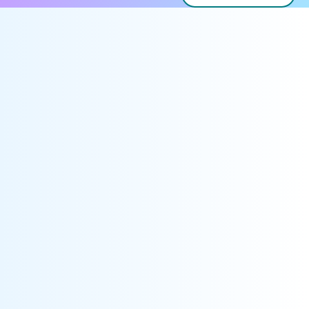
「精明规管」计划在2007年推出，目的是提升发牌制度的效
率、透明度和方便营商度，从而减低商界的遵规成本及行政
负担。