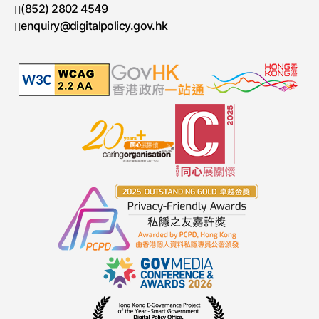
(852) 2802 4549
传真号码
enquiry@digitalpolicy.gov.hk