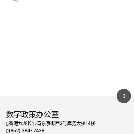
数字政策办公室
香港九龙长沙湾东京街西3号库务大楼14楼
(852) 3847 7439
电话号码