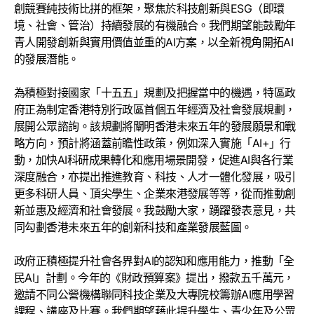
創競賽純技術比拼的框架，聚焦於科技創新與ESG（即環
境、社會、管治）持續發展的有機融合。我們期望能鼓勵年
青人開發創新與實用價值並重的AI方案，以全新視角開拓AI
的發展潛能。
為積極對接國家「十五五」規劃及把握當中的機遇，特區政
府正為制定香港特別行政區首個五年經濟及社會發展規劃，
展開公眾諮詢。該規劃將闡明香港未來五年的發展願景和戰
略方向，預計將涵蓋前瞻性政策，例如深入實施「AI+」行
動，加快AI科研成果轉化和應用場景開發，促進AI與各行業
深度融合，亦提出推進教育、科技、人才一體化發展，吸引
更多科研人員、頂尖學生、企業來港發展等等，從而推動創
新並惠及經濟和社會發展。我鼓勵大家，踴躍發表意見，共
同勾劃香港未來五年的創新科技和產業發展藍圖。
政府正積極提升社會各界對AI的認知和應用能力，推動「全
民AI」計劃。今年的《財政預算案》提出，撥款五千萬元，
邀請不同公營機構聯同科技企業及大專院校籌辦AI應用學習
課程、講座及比賽。我們期望藉此提升學生、青少年及公眾