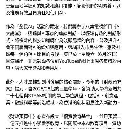
更全面地掌握AI的知識和應用技能，培養他們的AI素養，以
及推廣有效且負責任地使用AI。
作為「全民AI」活動的頭炮，我們籌辦了八集電視節目《AI
大講堂》，透過與AI專家的座談對話，以輕鬆有趣的對話形
式，將複雜的科技知識轉化為淺顯易懂的內容，普及提升社
會不同層面對AI的認知與應用，讓AI融入市民生活，惠及社
區每一個角落。節目的最後一集已於上星期六（6月27日）
圓滿播出，非常鼓勵各位到YouTube或網上重溫各集精彩內
容，讓大家學會AI和善用AI。
此外，人才是推動創科發展的核心關鍵。今年的《財政預算
案》提到，自2025/26起的三個學年，各資助大學將新增共
二十七個與STEAM相關的學士學位課程，包括AI、創意產
業、數據科學等前沿領域，為香港的創科發展注入新動力。
《財政預算中》亦宣布設立「優質教育基金」，並已預留二
十億元推進中小學數字教育，以開展校本AI教育項目，資助