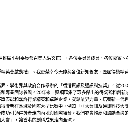
（市場推廣小組委員會召集人洪文正）、各位委員會成員、各位嘉賓、
暨精英薈啟動禮」。我更榮幸今天能與各位新知舊友、歷屆得獎精
界、學術界與政府合作舉辦的「香港資訊及通訊科技獎」。從20
和專業團隊參與。20年來，獎項匯集了眾多傑出的得獎者和創新
不單表彰和嘉許行業精英和卓越企業，凝聚業界力量、培養新一代
得獎者在區域及國際大型比賽中，例如「亞太資訊及通訊科技大獎」
更成功引領得獎者走向內地與國際舞台。我們亦會推薦和鼓勵合適
訊大會」，讓香港的創科成果走向全球。