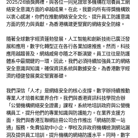
2025/26頒獎典禮，與各位一同見證眾多機構在培養員工網
絡安全意識方面的卓越成果。在此，我要向所有得獎機構致
以衷心感謝，你們在推動網絡安全文化、提升員工防護意識
方面的努力與貢獻，為香港構建更堅實的網絡安全防線。
隨著全球數字經濟蓬勃發展，人工智能和創新技術已廣泛發
展和應用，數字化轉型正在各行各業加速推進。然而，科技
應用越趨普及，網絡威脅亦隨之不斷演變。員工往往是防護
體系中最關鍵的一環，因此，我們必須持續加強員工的網絡
安全意識與知識，確保資訊系統與數據安全，為香港數字經
濟的穩健發展奠定堅實基礎。
我們深信「人才」是網絡安全的核心支撐。數字辦持續推動
專業人才培養和業界合作。我們與香港資訊科技學院合辦
「公營機構網絡安全證書」課程，系統地培訓政府與公營機
構員工，提升他們的專業知識與防護能力。在業界支援方
面，我們與香港互聯網註冊公司合作推出「網絡防禦一站
通」服務，免費協助中小企，學校及非政府機構檢測網站漏
洞及提供員工培訓，提升機構的網絡防護水平。同時，數字