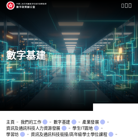
開啟行動
數字基建
主頁
我們的工作
數字基建
產業發展
資訊及通訊科技人力資源發展
學生IT園地
學習坊
資訊及通訊科技銜接/高年級學士學位課程