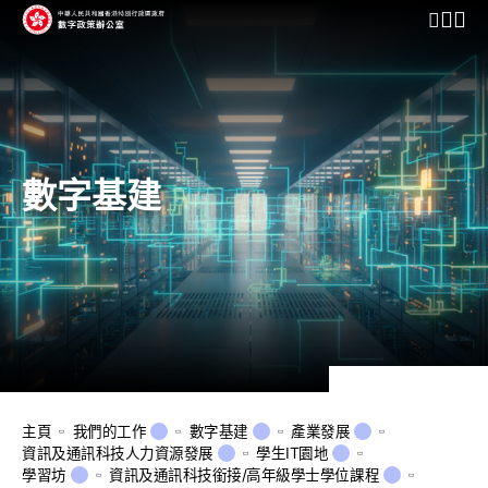
開啟行動
數字基建
主頁
我們的工作
數字基建
產業發展
資訊及通訊科技人力資源發展
學生IT園地
學習坊
資訊及通訊科技銜接/高年級學士學位課程