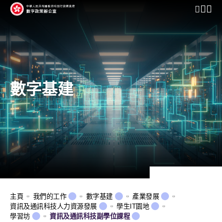
開啟行動
數字基建
主頁
我們的工作
數字基建
產業發展
資訊及通訊科技人力資源發展
學生IT園地
學習坊
資訊及通訊科技副學位課程