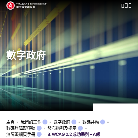
開啟行動
數字政府
主頁
我們的工作
數字政府
數碼共融
數碼無障礙運動
發布指引及提示
無障礙網頁手冊
8. WCAG 2.2 成功準則 – A 級